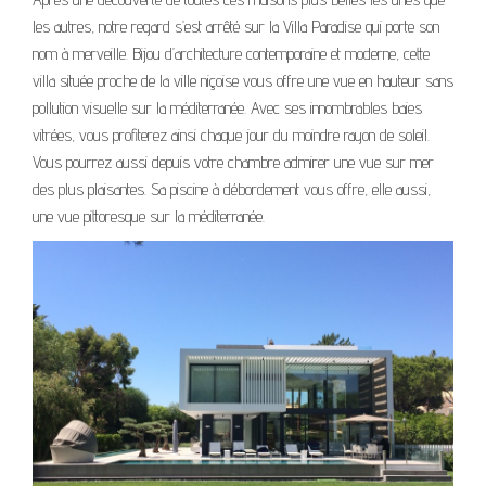
les autres, notre regard s’est arrêté sur la Villa Paradise qui porte son
nom à merveille. Bijou d’architecture contemporaine et moderne, cette
villa située proche de la ville niçoise vous offre une vue en hauteur sans
pollution visuelle sur la méditerranée. Avec ses innombrables baies
vitrées, vous profiterez ainsi chaque jour du moindre rayon de soleil.
Vous pourrez aussi depuis votre chambre admirer une vue sur mer
des plus plaisantes. Sa piscine à débordement vous offre, elle aussi,
une vue pittoresque sur la méditerranée.