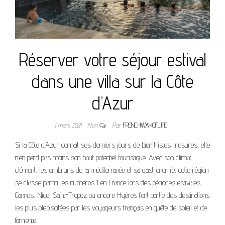
Réserver votre séjour estival
dans une villa sur la Côte
d’Azur
1 mars 2021
Non
Par
FRENCHWAYOFLIFE
Si la Côte d’Azur connait ses derniers jours de bien tristes mesures, elle
n’en perd pas moins son haut potentiel touristique. Avec son climat
clément, les embruns de la méditerranée et sa gastronomie, cette région
se classe parmi les numéros 1 en France lors des périodes estivales.
Cannes, Nice, Saint-Tropez ou encore Hyères font partie des destinations
les plus plébiscitées par les voyageurs français en quête de soleil et de
farniente.