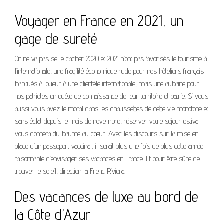
Voyager en France en 2021, un
gage de sureté
On ne va pas se le cacher 2020 et 2021 n’ont pas favorisés le tourisme à
l’internationale, une fragilité économique rude pour nos hôteliers français
habitués à loueur à une clientèle internationale, mais une aubaine pour
nos patriotes en quête de connaissance de leur territoire et patrie. Si vous
aussi vous avez le moral dans les chaussettes de cette vie monotone et
sans éclat depuis le mois de novembre, réserver votre séjour estival
vous donnera du baume au cœur. Avec les discours sur la mise en
place d’un passeport vaccinal, il serait plus une fois de plus cette année
raisonnable d’envisager ses vacances en France. Et pour être sûre de
trouver le soleil, direction la Frenc Riviera.
Des vacances de luxe au bord de
la Côte d’Azur