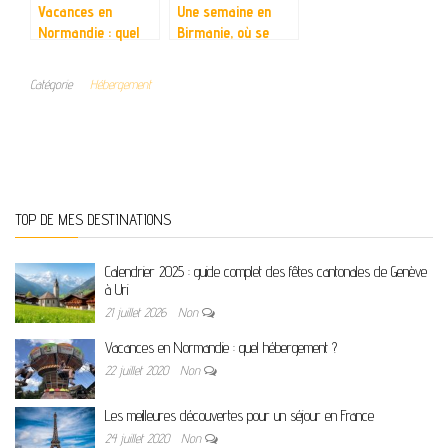
Vacances en
Une semaine en
Normandie : quel
Birmanie, où se
hébergement ?
loger ?
Catégorie
Hébergement
TOP DE MES DESTINATIONS
Calendrier 2025 : guide complet des fêtes cantonales de Genève
à Uri
21 juillet 2026
Non
Vacances en Normandie : quel hébergement ?
22 juillet 2020
Non
Les meilleures découvertes pour un séjour en France
24 juillet 2020
Non