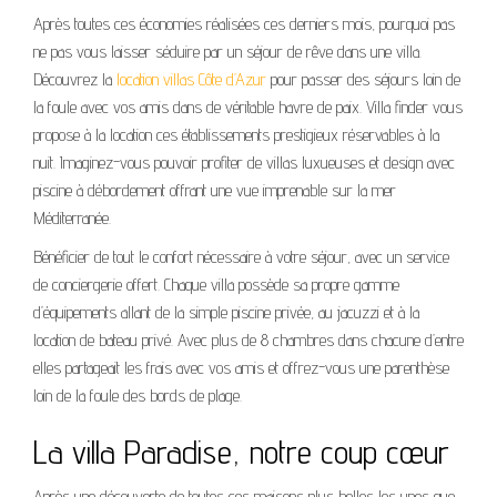
Après toutes ces économies réalisées ces derniers mois, pourquoi pas
ne pas vous laisser séduire par un séjour de rêve dans une villa.
Découvrez la
location villas Côte d’Azur
pour passer des séjours loin de
la foule avec vos amis dans de véritable havre de paix. Villa finder vous
propose à la location ces établissements prestigieux réservables à la
nuit. Imaginez-vous pouvoir profiter de villas luxueuses et design avec
piscine à débordement offrant une vue imprenable sur la mer
Méditerranée.
Bénéficier de tout le confort nécessaire à votre séjour, avec un service
de conciergerie offert. Chaque villa possède sa propre gamme
d’équipements allant de la simple piscine privée, au jacuzzi et à la
location de bateau privé. Avec plus de 8 chambres dans chacune d’entre
elles partageait les frais avec vos amis et offrez-vous une parenthèse
loin de la foule des bords de plage.
La villa Paradise, notre coup cœur
Après une découverte de toutes ces maisons plus belles les unes que