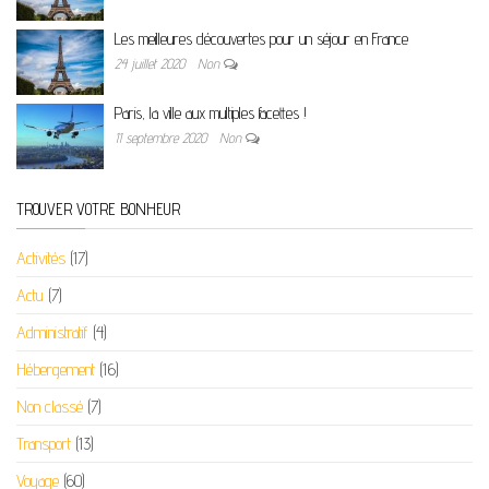
Les meilleures découvertes pour un séjour en France
24 juillet 2020
Non
Paris, la ville aux multiples facettes !
11 septembre 2020
Non
TROUVER VOTRE BONHEUR
Activités
(17)
Actu
(7)
Administratif
(4)
Hébergement
(16)
Non classé
(7)
Transport
(13)
Voyage
(60)